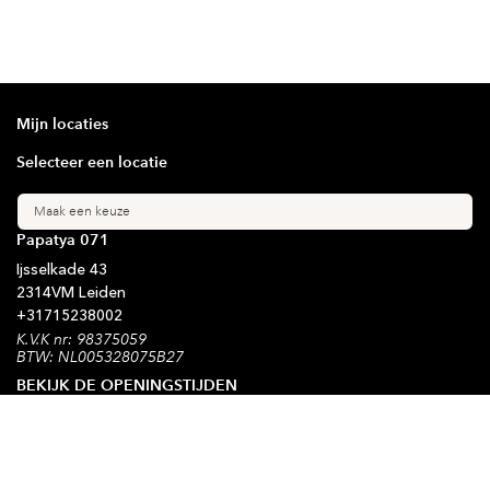
Mijn locaties
Selecteer een locatie
Maak een keuze
Papatya 071
Ijsselkade
43
2314VM
Leiden
+31
715238002
K.V.K nr: 98375059
BTW: NL005328075B27
BEKIJK DE OPENINGSTIJDEN
Blijf op de hoogte
Schrijf je in voor onze nieuwsbrief