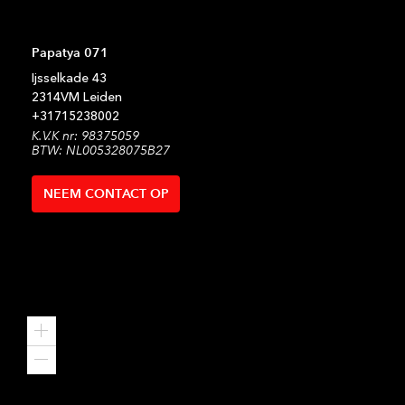
Papatya 071
Ijsselkade
43
2314VM
Leiden
+31
715238002
K.V.K nr: 98375059
BTW: NL005328075B27
NEEM CONTACT OP
Zoom
in
Zoom
out